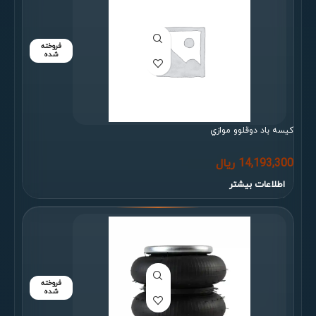
فروخته
شده
كیسه باد دوقلوو موازي
14,193,300
ریال
اطلاعات بیشتر
فروخته
شده