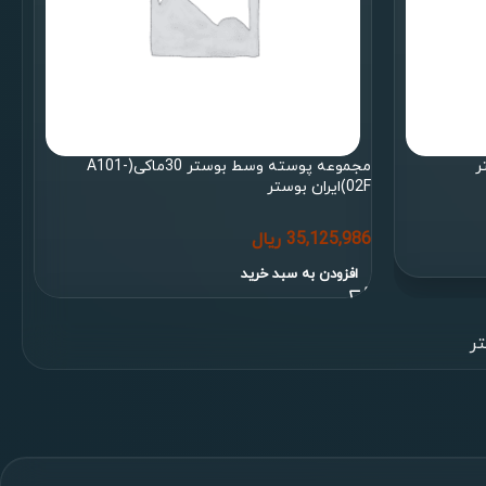
مجموعه پوسته وسط بوستر 30ماکی(A101-
02F)ایران بوستر
35,125,986
ریال
افزودن به سبد خرید
ر