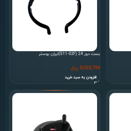
بست دور 24 (S11-02F)ایران بوستر
8,028,798
ریال
افزودن به سبد خرید