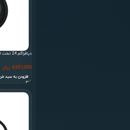
دیافراگم 24 تخت ایران بوستر
4,951,093
ریال
افزودن به سبد خری