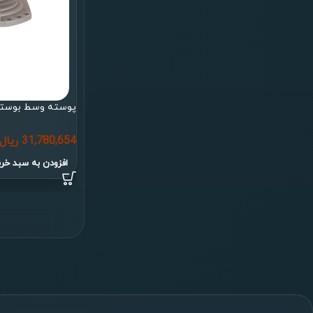
پوسته وسط بوستر 24بنزی ایران بو
31,780,654
ریال
افزودن به سبد خری