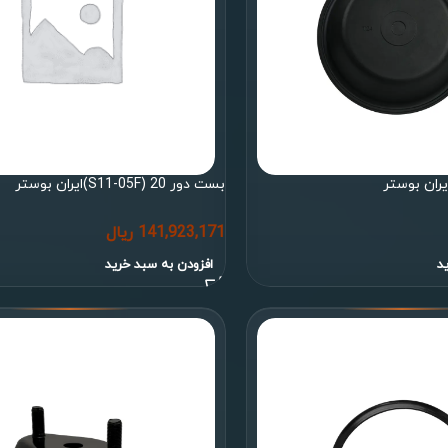
بست دور 20 (S11-05F)ایران بوستر
141,923,171
ریال
د
افزودن به سبد خرید