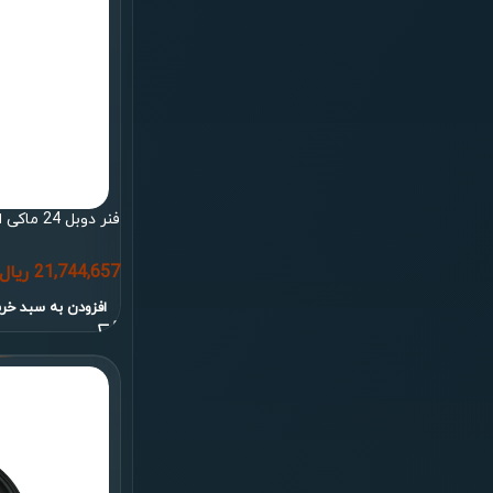
فنر دوبل 24 ماکی ایران بوستر
21,744,657
ریال
افزودن به سبد خری