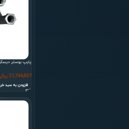
پایپ بوستر دیسکی 
21,744,657
ریال
افزودن به سبد خری