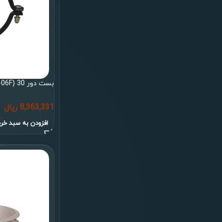
بست دور 30 (S11-06F)ایران بوستر
8,363,331
ریال
افزودن به سبد خری