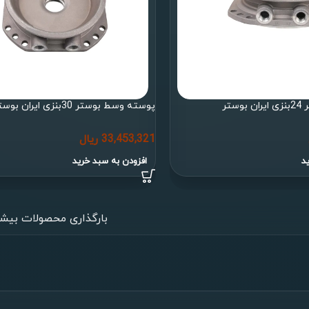
ستر
پوسته وسط بوستر 30بنزی ایران بوستر
33,453,321
ریال
د
افزودن به سبد خرید
بارگذاری محصولات بیشت