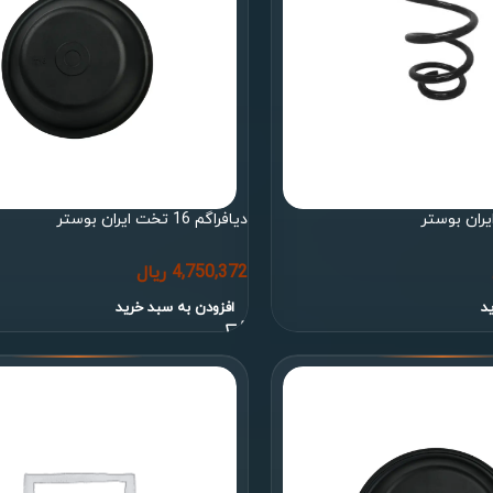
دیافراگم 16 تخت ایران بوستر
4,750,372
ریال
د
افزودن به سبد خرید