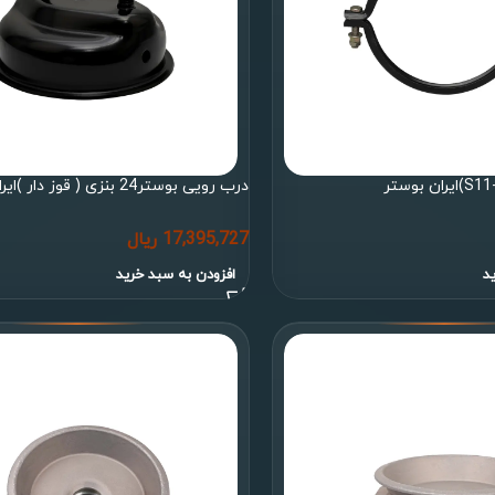
درب رویی بوستر24 بنزی ( قوز دار )ایران بوستر
17,395,727
ریال
د
افزودن به سبد خرید