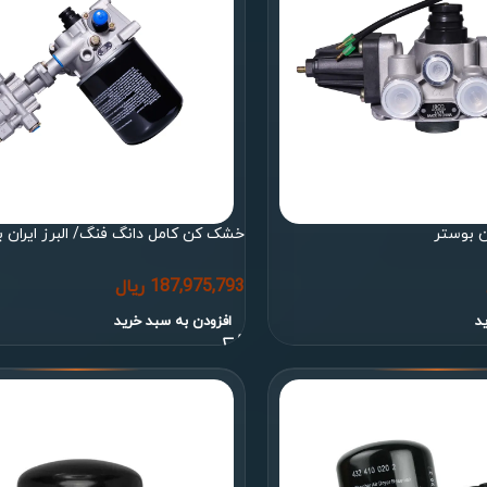
ن بوستر
خشک کن کامل دانگ فنگ/ البرز ایران 
187,975,793
ریال
د
افزودن به سبد خرید