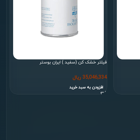
فیلتر خشک کن (سفید ) ایران بوستر
35,046,334
ریال
افزودن به سبد خرید