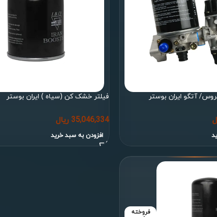
وس/ آتگو ایران بوستر
فیلتر خشک کن (سیاه ) ایران بوستر
ل
35,046,334
ریال
د
افزودن به سبد خرید
فروخته