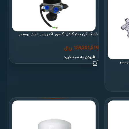
خشک کن نیم کامل اکسور-اکتروس ایران بوستر
159,301,519
ریال
افزودن به سبد خرید
بوستر