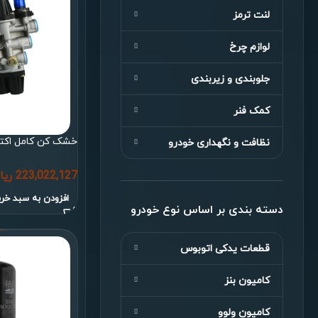
لنت ترمز
لوازم چرخ
جلوبندی و زیربندی
کمک فنر
خشک کن کامل اکتر
نظافت و نگهداری خودرو
223,022,127
ریا
افزودن به سبد خری
دسته بندی بر اساس نوع خودرو
قطعات یدکی اتوبوس
کامیون بنز
کامیون ولوو