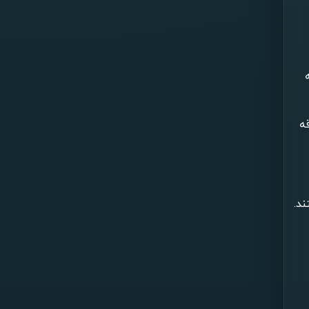
ه
ند.