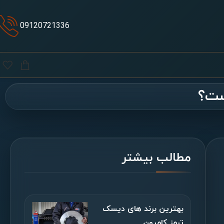
09120721336
ست؟
مطالب بیشتر
بهترین برند های دیسک
ترمز کامیون