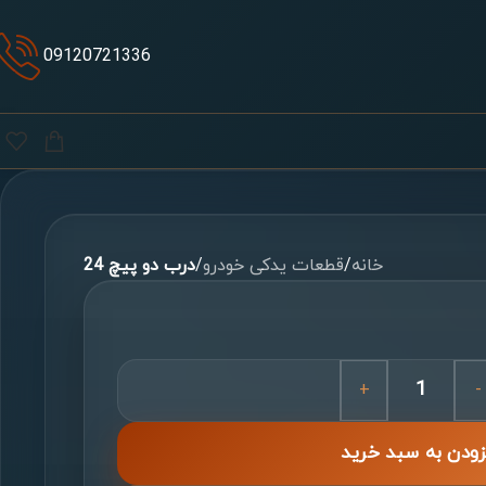
09120721336
خانه
/
قطعات یدکی خودرو
/
درب دو پیچ 24
+
-
زودن به سبد خرید