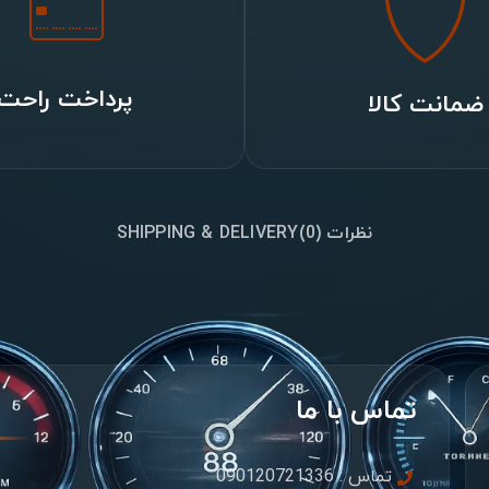
پرداخت راحت
ضمانت کالا
نظرات (0)
SHIPPING & DELIVERY
تماس با ما
تماس : 090120721336