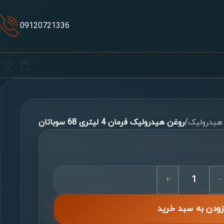
09120721336
هیدرولیک
/
روغن هیدرولیک فرمان 4 لیتری 68 سوباتان
+
-
زودن به سبد خرید