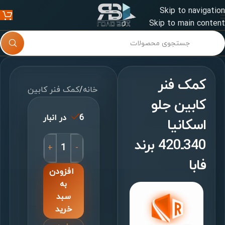
Skip to navigation
Skip to main content
کمک فنر
خانه
/
کمک فنر کابین
کابین جلو
6 در انبار
اسكانیا
340ـ420 برند
+
-
فابا
افزودن
به
سبد
خرید