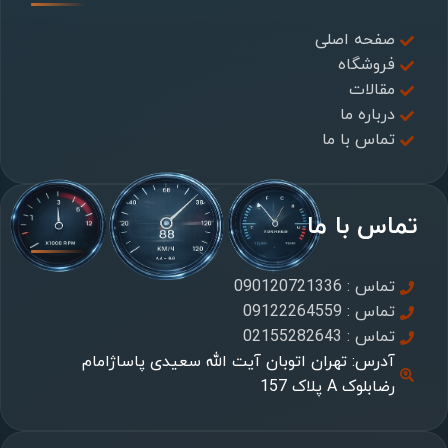
صفحه اصلی
فروشگاه
مقالات
درباره ما
تماس با ما
تماس با ما
تماس : 090120721336
تماس : 09122264559
تماس : 02155282643
آدرس: تهران اتوبان آیت الله سعیدی پاساژامام
رضابلوک A پلاک 157