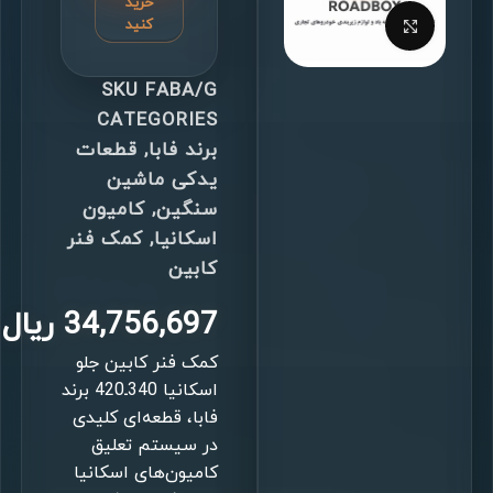
خرید
برای بزرگنمایی کلیک کنید
کنید
SKU
FABA/G
CATEGORIES
برند فابا
,
قطعات
یدکی ماشین
سنگین
,
کامیون
اسکانیا
,
کمک فنر
کابین
34,756,697
ریال
کمک فنر کابین جلو
اسکانیا 340ـ420 برند
فابا، قطعه‌ای کلیدی
در سیستم تعلیق
کامیون‌های اسکانیا