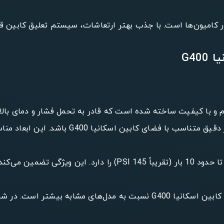
در کامیون‌ها است. با جذب بهتر ارتعاشات، سیستم تعلیق کابین قا
G40
: ابعاد این کیسه باد به گونه‌ای طراحی شده 
: کیسه باد کابین اسکانیا G400 توانایی تحمل فشار تا حدود 10 ب