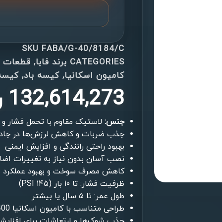
SKU
FABA/G-40/8184/C
CATEGORIES
برند فابا
,
قطعات ی
کامیون اسکانیا
,
کیسه باد
,
کیسه 
132,614,273
ر
جنس:
لاستیک مقاوم با تحمل فشار و دم
جذب ضربات و کاهش لرزش‌ها در جاده‌
بهبود راحتی رانندگی و افزایش ایمنی
نصب آسان بدون نیاز به تغییرات اضا
کاهش مصرف سوخت و بهبود عملکرد
ظرفیت فشار: تا ۱۰ بار (۱۴۵ PSI)
طول عمر: تا ۵ سال یا بیشتر
طراحی متناسب با کامیون اسکانیا G400
جذب شوک‌ها و ارتعاشات برای افزایش 