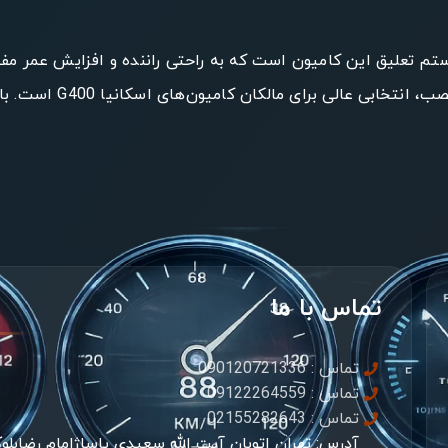
نیا G400 یک قطعه حیاتی در سیستم تعلیق این کامیون است که به راحتی راننده و 
جذب شوک و ارتعاشات، مق
تماس با ما
تماس : 090120721336
تماس : 09122264559
تماس : 02155282643
آدرس: تهران اتوبان آیت الله سعیدی پاساژامام رضابلو