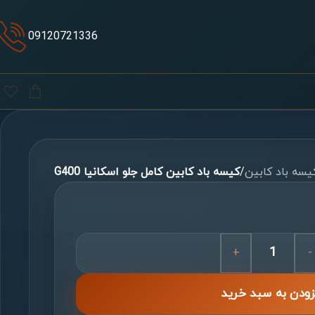
09120721336
یسه باد کابین
/
کیسه باد کابین كامل جلو اسكانیا G400
+
-
زودن به سبد خرید