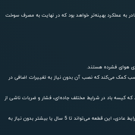
در به عملکرد بهینه‌تر خواهد بود که در نهایت به مصرف سوخت
است که به طور دقیق متناسب با فضای کابین اسکانیا G400 باشد. این ابعاد مناسب کمک می‌کند که نصب آن بدون نیاز به تغییرات اضافی در
ار (تقریباً 145 PSI) را دارد. این ویژگی تضمین می‌کند که کیسه باد در شرایط مختلف جاده‌ای، فشار و ضربات ناشی از
: به دلیل استفاده از مواد با کیفیت، طول عمر کیسه باد کابین اسکانیا G400 نسبت به مدل‌های مشابه بیشتر است. در شرایط عادی، این قطعه می‌تواند تا 5 سال یا بیشتر بدون نیاز به