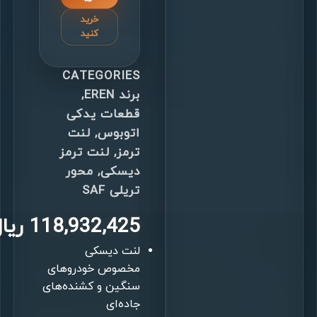
خرید
کنید
CATEGORIES
برند EREN
,
قطعات یدکی
اتوبوس
,
لنت
ترمز
,
لنت ترمز
دیسکی
,
محور
تریلی SAF
118,932,425
ریا
لنت دیسکی
مخصوص خودروهای
سنگین و کشنده‌های
جاده‌ای