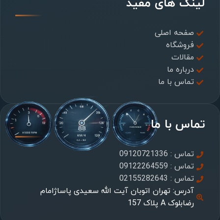
لینک های مفید
صفحه اصلی
فروشگاه
مقالات
درباره ما
تماس با ما
تماس با ما
تماس : 09120721336
تماس : 09122264559
تماس : 02155282643
آدرس: تهران اتوبان آیت الله سعیدی پاساژامام
رضابلوک A پلاک 157