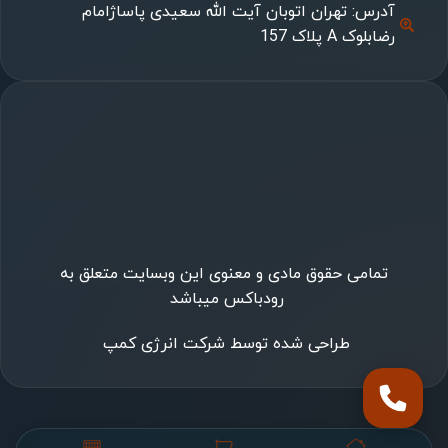
آدرس: تهران اتوبان آیت الله سعیدی پاساژامام
رضابلوک A پلاک 157
تمامی حقوق مادی و معنوی این وبسایت متعلق به
رودباکس میباشد
طراحی شده توسط شرکت انرژی کمپ