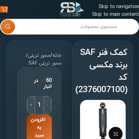
Skip to navigation
Skip to main content
کمک فنر SAF
خانه
/
محور تریلی
/
برند مکسی
محور تریلی SAF
کد
60 در
انبار
(2376007100)
+
-
افزودن
به
برای بزرگنمایی کلیک کنید
سبد