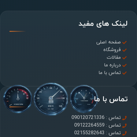
لینک های مفید
صفحه اصلی
فروشگاه
مقالات
درباره ما
تماس با ما
تماس با ما
تماس : 090120721336
تماس : 09122264559
تماس : 02155282643