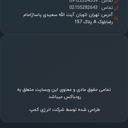
تماس : 09122264559
تماس : 02155282643
آدرس: تهران اتوبان آیت الله سعیدی پاساژامام
رضابلوک A پلاک 157
تمامی حقوق مادی و معنوی این وبسایت متعلق به
رودباکس میباشد
طراحی شده توسط شرکت انرژی کمپ